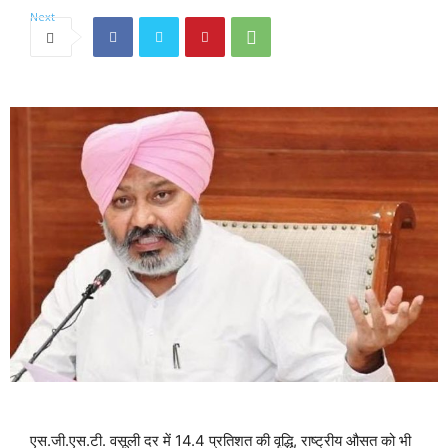
एस.जी.एस.टी. वसूली दर में 14.4 प्रतिशत की वृद्धि, राष्ट्रीय औसत को भी