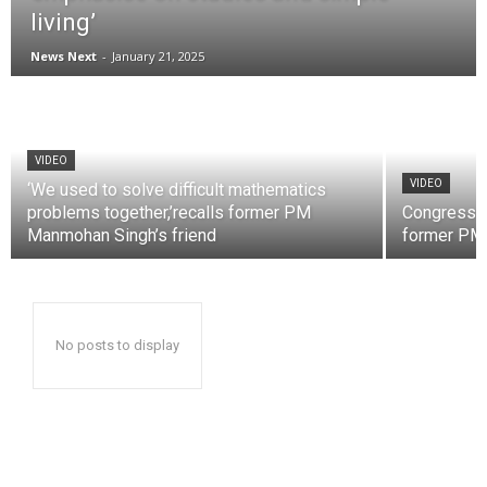
living’
News Next
-
January 21, 2025
VIDEO
VIDEO
‘We used to solve difficult mathematics
problems together,’recalls former PM
Congress L
Manmohan Singh’s friend
former PM
No posts to display