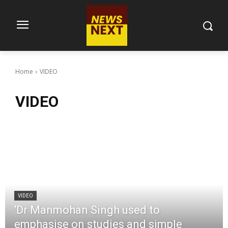
Home
VIDEO
VIDEO
VIDEO
‘Dr Manmohan Singh used to
emphasise on studies and simple