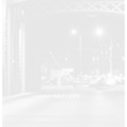
ABOUT US
At NewsNext.in, we deliver informative and engaging content across
technology, business, trending news, and lifestyle. We aim to keep our