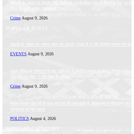
मानवता के आधार पर जगतार सिंह हवारा को अपनी बीमार माता से मिलने के लिए 10 दि
पैरोल दी जानी चाहिए- मुख्यमंत्री भगवंत...
Crime
August 9, 2026
POPULAR POSTS
मोहाली से ‘हमारे राम’ नाट्य मंचन का आगाज, पंजाब में 41 शो कराएगी भगवंत मान सर
EVENTS
August 9, 2026
पंजाब पुलिस के ‘गैंगस्टरां ते वार’ अभियान ने संगठित अपराध के विरुद्ध निरंतर कार्रवाई
200 दिन पूरे किए ; 1.09 लाख से अधिक...
Crime
August 9, 2026
पजाब सरकार जेन-ज़ी के साथ चट्टान की तरह खड़ी है; विधानसभा में नौजवानों पर हो 
अत्याचारों का मुद्दा उठाया
POLITICS
August 4, 2026
POPULAR CATEGORY