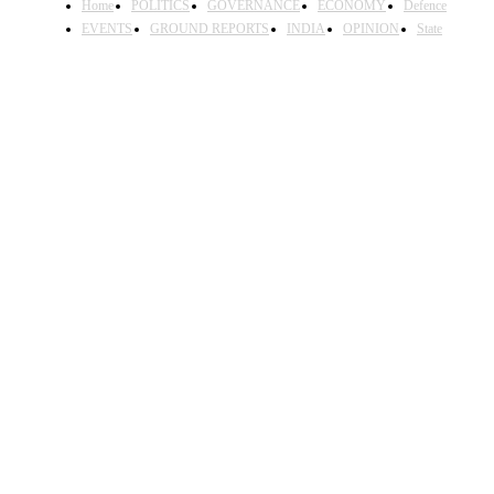
Home
POLITICS
GOVERNANCE
ECONOMY
Defence
EVENTS
GROUND REPORTS
INDIA
OPINION
State