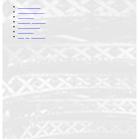
General
1038
POLITICS
284
Health
58
Development
49
Education
46
Crime
39
Employment
27