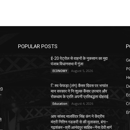
POPULAR POSTS
P
ई-20 पेट्रोल से वाहनों के नुकसान का मुद्दा
G
पंजाब विधानसभा में गूंजा
P
August 5, 2026
ECONOMY
He
D
िश्व फेफड़ा (लंग) कैंसर दिवस पर भगवंत
20
मान सरकार ने निःशुल्क कैंसर उपचार और
E
-
रोकथाम के प्रति अपनी प्रतिबद्धता दोहराई
C
August 4, 2026
Education
E
आप सांसद मालविंदर सिंह कंग ने केंद्रीय
री
मंत्री नितिन गडकरी से की मुलाकात, बंगा–
गढ़शंकर–श्री आनंदपुर साहिब–नैना देवी मार्ग