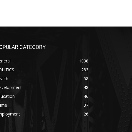
OPULAR CATEGORY
eneral
1038
OLITICS
283
alth
58
evelopment
48
ducation
46
rime
37
mployment
26