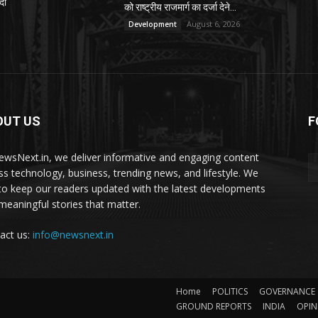
दा
को राष्ट्रीय राजमार्ग का दर्जा देने...
August 6, 2026
Development
OUT US
F
ewsNext.in, we deliver informative and engaging content
ss technology, business, trending news, and lifestyle. We
to keep our readers updated with the latest developments
meaningful stories that matter.
act us:
info@newsnext.in
Home
POLITICS
GOVERNANCE
GROUND REPORTS
INDIA
OPIN