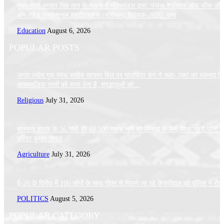
मुख्यमंत्री भगवंत सिंह मान के नेतृत्व में मंत्रिमंडल द्वारा ‘पंजाब रेगुलेशन ऑफ फीस ऑ
अन-एडेड एजुकेशनल इंस्टीट्यूशंस (संशोधन) विधेयक-2026’ पास
Education
August 6, 2026
POPULAR POSTS
जगत ज्योत गुरु ग्रंथ साहिब सत्कार बिल पर मालविंदर कंग ने कहा- एक्ट का मकसद सिर
आसामाजिक तत्वों को सज़ा देना है, श्रद्धालुओं को...
Religious
July 31, 2026
शुतराना हलके के 56 गांवों की 68,500 एकड़ भूमि को सिंचाई के लिए मिला नहरी पानी:
बरिंदर कुमार गोयल
Agriculture
July 31, 2026
ई-20 के विरोध में 100 लोगों के साथ पीएम से मिलने जा रहे केजरीवाल को पुलिस ने रोक
POLITICS
August 5, 2026
POPULAR CATEGORY