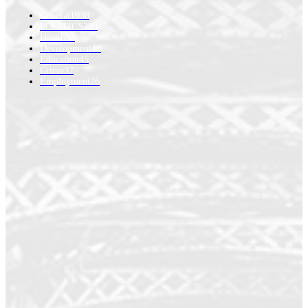
General
1038
POLITICS
283
Health
58
Development
48
Education
45
Crime
37
Employment
26