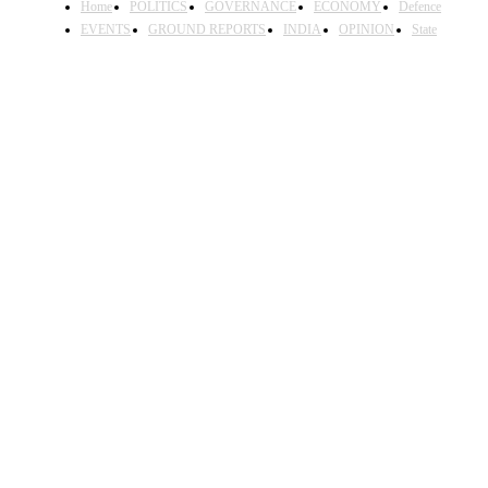
Home
POLITICS
GOVERNANCE
ECONOMY
Defence
EVENTS
GROUND REPORTS
INDIA
OPINION
State