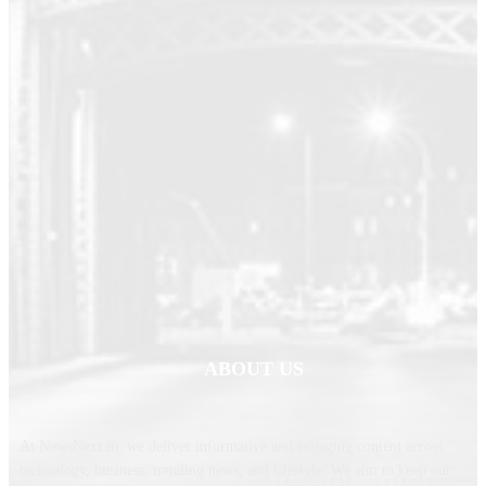
ABOUT US
At NewsNext.in, we deliver informative and engaging content across
technology, business, trending news, and lifestyle. We aim to keep our