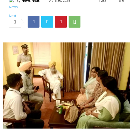
By
News Next
April 30, 2025
288
0