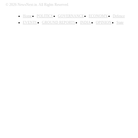
© 2026 NewsNext.in. All Rights Reserved.
Home
POLITICS
GOVERNANCE
ECONOMY
Defence
EVENTS
GROUND REPORTS
INDIA
OPINION
State