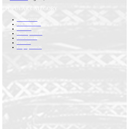
POPULAR CATEGORY
General
1038
POLITICS
283
Health
58
Development
48
Education
45
Crime
37
Employment
26