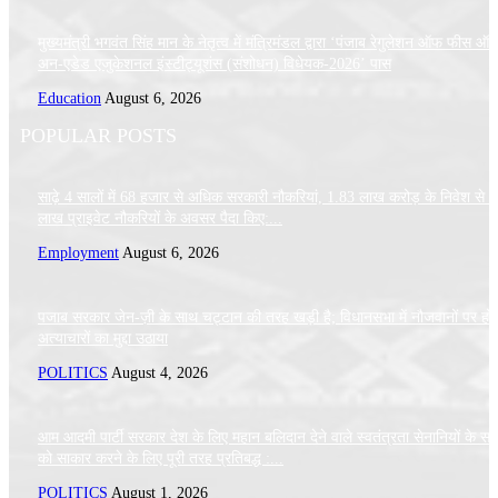
मुख्यमंत्री भगवंत सिंह मान के नेतृत्व में मंत्रिमंडल द्वारा ‘पंजाब रेगुलेशन ऑफ फीस ऑ
अन-एडेड एजुकेशनल इंस्टीट्यूशंस (संशोधन) विधेयक-2026’ पास
Education
August 6, 2026
POPULAR POSTS
साढ़े 4 सालों में 68 हजार से अधिक सरकारी नौकरियां, 1.83 लाख करोड़ के निवेश से 
लाख प्राइवेट नौकरियों के अवसर पैदा किए:...
Employment
August 6, 2026
पजाब सरकार जेन-ज़ी के साथ चट्टान की तरह खड़ी है; विधानसभा में नौजवानों पर हो 
अत्याचारों का मुद्दा उठाया
POLITICS
August 4, 2026
आम आदमी पार्टी सरकार देश के लिए महान बलिदान देने वाले स्वतंत्रता सेनानियों के सप
को साकार करने के लिए पूरी तरह प्रतिबद्ध :...
POLITICS
August 1, 2026