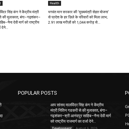
t
Health
दर सिंह कंग ने केंद्रीय मंत्री
भगवंत मान सरकार की ‘मुख्यमंत्री सेहत योजना’
े की मुलाकात, बंगा–गढ़शंकर–
से प्रदेश के हर ज़िले के परिवारों को मिला लाभ;
िब–नैना देवी मार्ग को राष्ट्रीय
2.91 लाख मरीज़ों को ₹1,044 करोड़ से...
देने...
POPULAR POSTS
P
री
आप सांसद मालविंदर सिंह कंग ने केंद्रीय
G
मंत्री नितिन गडकरी से की मुलाकात, बंगा–
P
दा
गढ़शंकर–श्री आनंदपुर साहिब–नैना देवी मार्ग
को राष्ट्रीय राजमार्ग का दर्जा देने...
He
August 6, 2026
Development