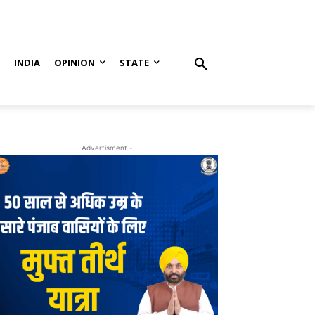
S
INDIA
OPINION
STATE
- Advertisment -