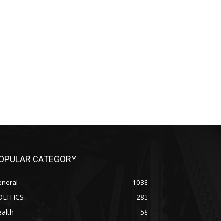
OPULAR CATEGORY
eneral
1038
OLITICS
283
alth
58