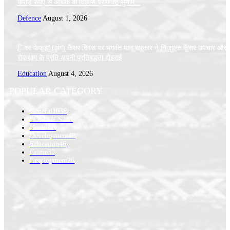
करोड़ रुपए से अधिक के विकास प्रोजेक्ट सुनाम...
Defence
August 1, 2026
िश्व फेफड़ा (लंग) कैंसर दिवस पर भगवंत मान सरकार ने निःशुल्क कैंसर उपचार और
रोकथाम के प्रति अपनी प्रतिबद्धता दोहराई
Education
August 4, 2026
POPULAR CATEGORY
General
1038
POLITICS
283
Health
58
Development
48
Education
46
Crime
37
Employment
26