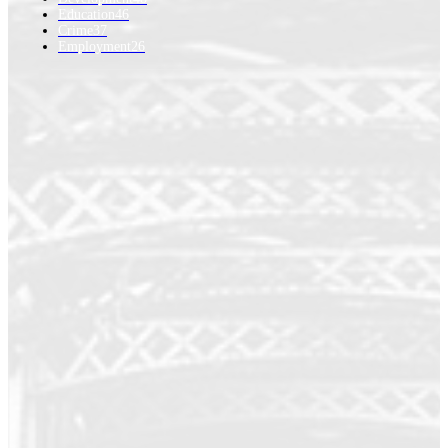
Education
46
Crime
37
Employment
26