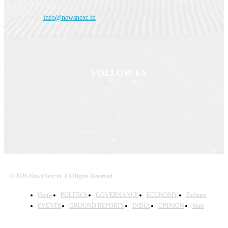
Contact us:
info@newsnext.in
FOLLOW US
© 2026 NewsNext.in. All Rights Reserved.
Home
POLITICS
GOVERNANCE
ECONOMY
Defence
EVENTS
GROUND REPORTS
INDIA
OPINION
State