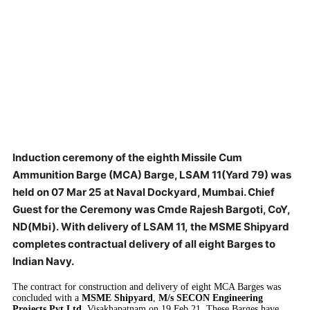
Induction ceremony of the
eighth
Missile Cum
Ammunition Barge (MCA) Barge, LSAM 11(Yard 79) was
held on
07 Mar 25
at Naval Dockyard, Mumbai. Chief
Guest for the Ceremony was
Cmde Rajesh Bargoti, CoY,
ND(Mbi).
With delivery of LSAM 11, ​the MSME Shipyard
completes contractual delivery of all eight Barges to
Indian Navy.
The contract for construction and delivery of eight MCA Barges was
concluded with a
MSME Shipyard
,
M/s SECON Engineering
Projects Pvt Ltd
, Visakhapatnam on 19 Feb 21. These Barges have