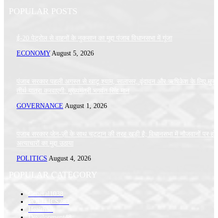
POPULAR POSTS
ई-20 पेट्रोल से वाहनों के नुकसान का मुद्दा पंजाब विधानसभा में गूंजा
ECONOMY
August 5, 2026
पंजाब सरकार पहली अगस्त से खाटू श्याम, सालासर, वृंदावन और ऋषिकेश के लिए मुफ्
तीर्थ यात्रा करवाएगी: मुख्यमंत्री भगवंत सिंह मान
GOVERNANCE
August 1, 2026
पजाब सरकार जेन-ज़ी के साथ चट्टान की तरह खड़ी है; विधानसभा में नौजवानों पर हो 
अत्याचारों का मुद्दा उठाया
POLITICS
August 4, 2026
POPULAR CATEGORY
General
1038
POLITICS
283
Health
58
Development
48