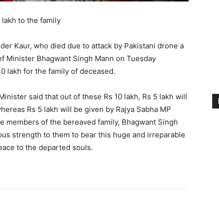
lakh to the family
nder Kaur, who died due to attack by Pakistani drone a
ief Minister Bhagwant Singh Mann on Tuesday
0 lakh for the family of deceased.
inister said that out of these Rs 10 lakh, Rs 5 lakh will
whereas Rs 5 lakh will be given by Rajya Sabha MP
he members of the bereaved family, Bhagwant Singh
us strength to them to bear this huge and irreparable
peace to the departed souls.