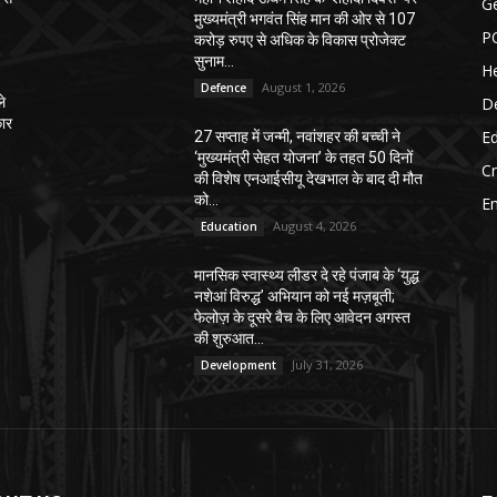
G
मुख्यमंत्री भगवंत सिंह मान की ओर से 107
P
करोड़ रुपए से अधिक के विकास प्रोजेक्ट
सुनाम...
He
August 1, 2026
Defence
D
ले
कार
E
27 सप्ताह में जन्मी, नवांशहर की बच्ची ने
‘मुख्यमंत्री सेहत योजना’ के तहत 50 दिनों
C
की विशेष एनआईसीयू देखभाल के बाद दी मौत
को...
E
August 4, 2026
Education
मानसिक स्वास्थ्य लीडर दे रहे पंजाब के ‘युद्ध
नशेआं विरुद्ध’ अभियान को नई मज़बूती;
फेलोज़ के दूसरे बैच के लिए आवेदन अगस्त
की शुरुआत...
July 31, 2026
Development