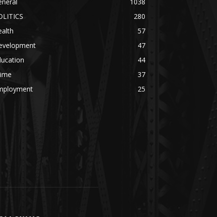
eneral
1038
OLITICS
280
alth
57
evelopment
47
ducation
44
rime
37
mployment
25