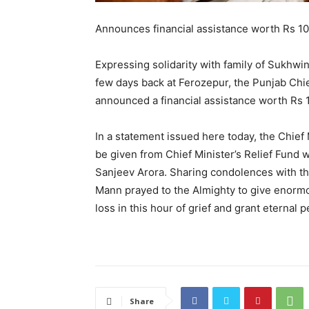
Announces financial assistance worth Rs 10 
Expressing solidarity with family of Sukhwi
few days back at Ferozepur, the Punjab Ch
announced a financial assistance worth Rs 1
In a statement issued here today, the Chief M
be given from Chief Minister’s Relief Fund 
Sanjeev Arora. Sharing condolences with t
Mann prayed to the Almighty to give enormo
loss in this hour of grief and grant eternal 
Share