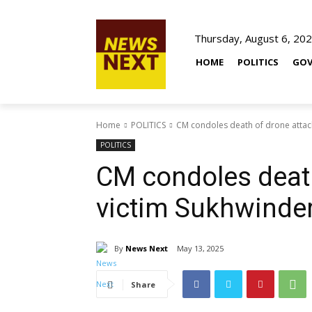
Thursday, August 6, 20
HOME
POLITICS
GOV
Home
POLITICS
CM condoles death of drone attac
POLITICS
CM condoles death
victim Sukhwinde
By
News Next
May 13, 2025
Share