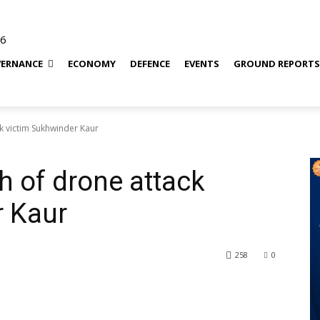
26
ERNANCE
ECONOMY
DEFENCE
EVENTS
GROUND REPORT
k victim Sukhwinder Kaur
 of drone attack
r Kaur
258
0