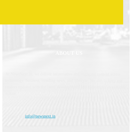
ABOUT US
At NewsNext.in, we deliver informative and engaging content across
technology, business, trending news, and lifestyle. We aim to keep our
readers updated with the latest developments and meaningful stories that
matter.
Contact us:
info@newsnext.in