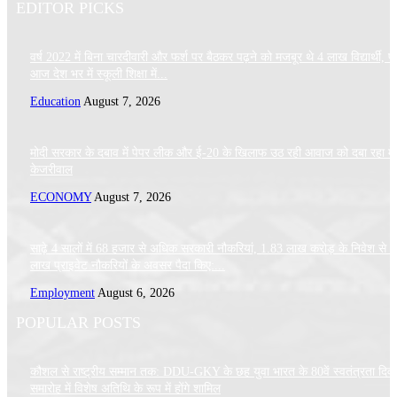
EDITOR PICKS
वर्ष 2022 में बिना चारदीवारी और फर्श पर बैठकर पढ़ने को मजबूर थे 4 लाख विद्यार्थी, पर
आज देश भर में स्कूली शिक्षा में...
Education
August 7, 2026
मोदी सरकार के दबाव में पेपर लीक और ई-20 के खिलाफ उठ रही आवाज को दबा रहा मे
केजरीवाल
ECONOMY
August 7, 2026
साढ़े 4 सालों में 68 हजार से अधिक सरकारी नौकरियां, 1.83 लाख करोड़ के निवेश से 
लाख प्राइवेट नौकरियों के अवसर पैदा किए:...
Employment
August 6, 2026
POPULAR POSTS
कौशल से राष्ट्रीय सम्मान तक: DDU-GKY के छह युवा भारत के 80वें स्वतंत्रता दिव
समारोह में विशेष अतिथि के रूप में होंगे शामिल