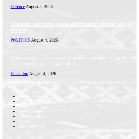
Defence
August 3, 2026
पंजाब से सीखे भाजपा सरकार, बिना शर्त सभी महिलाओं को लक्ष्मी योजना का लाभ दे-
केजरीवाल
POLITICS
August 4, 2026
27 सप्ताह में जन्मी, नवांशहर की बच्ची ने ‘मुख्यमंत्री सेहत योजना’ के तहत 50 दिनों क
विशेष एनआईसीयू देखभाल के बाद दी मौत को...
Education
August 4, 2026
POPULAR CATEGORY
General
1038
POLITICS
283
Health
58
Development
48
Education
46
Crime
37
Employment
26