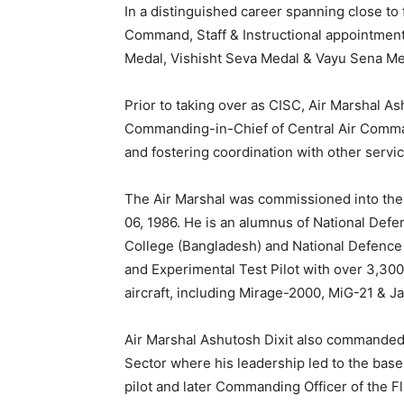
In a distinguished career spanning close to 
Command, Staff & Instructional appointment
Medal, Vishisht Seva Medal & Vayu Sena Med
Prior to taking over as CISC, Air Marshal As
Commanding-in-Chief of Central Air Comma
and fostering coordination with other servic
The Air Marshal was commissioned into the 
06, 1986. He is an alumnus of National Def
College (Bangladesh) and National Defence C
and Experimental Test Pilot with over 3,300
aircraft, including Mirage-2000, MiG-21 & Ja
Air Marshal Ashutosh Dixit also commanded 
Sector where his leadership led to the bas
pilot and later Commanding Officer of the F