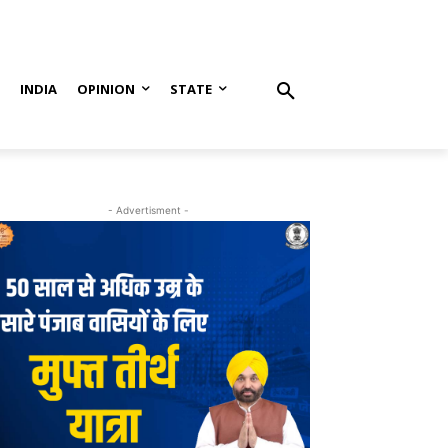
S
INDIA
OPINION
STATE
- Advertisment -