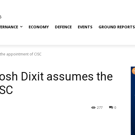
6
ERNANCE
ECONOMY
DEFENCE
EVENTS
GROUND REPORT
 the appointment of CISC
osh Dixit assumes the
ISC
277
0