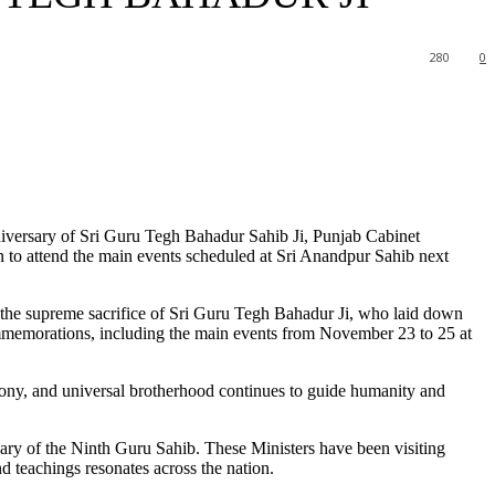
280
0
niversary of Sri Guru Tegh Bahadur Sahib Ji, Punjab Cabinet
to attend the main events scheduled at Sri Anandpur Sahib next
 the supreme sacrifice of Sri Guru Tegh Bahadur Ji, who laid down
 commemorations, including the main events from November 23 to 25 at
ony, and universal brotherhood continues to guide humanity and
sary of the Ninth Guru Sahib. These Ministers have been visiting
d teachings resonates across the nation.