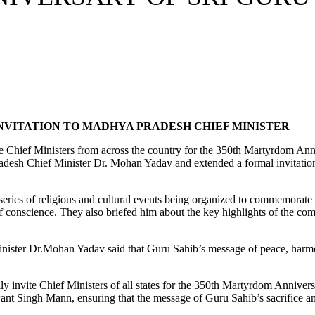
NVITATION TO MADHYA PRADESH CHIEF MINISTER
te Chief Ministers from across the country for the 350th Martyrdom An
desh Chief Minister Dr. Mohan Yadav and extended a formal invitation 
eries of religious and cultural events being organized to commemorate
m of conscience. They also briefed him about the key highlights of the
inister Dr.Mohan Yadav said that Guru Sahib’s message of peace, harm
y invite Chief Ministers of all states for the 350th Martyrdom Anniver
want Singh Mann, ensuring that the message of Guru Sahib’s sacrifice an