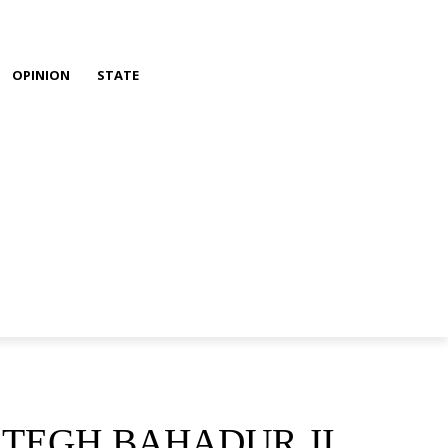
OPINION
STATE
 TEGH BAHADUR JI