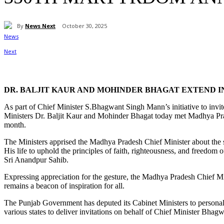
By
News Next
October 30, 2025
Share
DR. BALJIT KAUR AND MOHINDER BHAGAT EXTEND I
As part of Chief Minister S.Bhagwant Singh Mann’s initiative to invi
Ministers Dr. Baljit Kaur and Mohinder Bhagat today met Madhya Pra
month.
The Ministers apprised the Madhya Pradesh Chief Minister about the s
His life to uphold the principles of faith, righteousness, and freedo
Sri Anandpur Sahib.
Expressing appreciation for the gesture, the Madhya Pradesh Chief M
remains a beacon of inspiration for all.
The Punjab Government has deputed its Cabinet Ministers to personall
various states to deliver invitations on behalf of Chief Minister Bhag