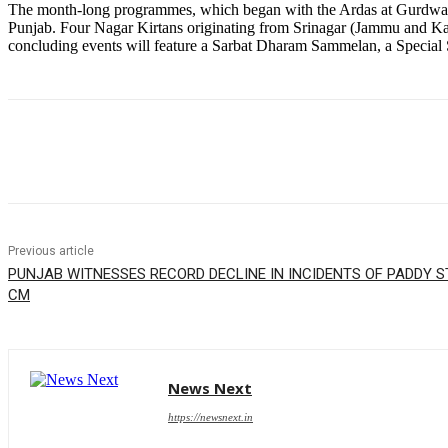
The month-long programmes, which began with the Ardas at Gurdwara S
Punjab. Four Nagar Kirtans originating from Srinagar (Jammu and K
concluding events will feature a Sarbat Dharam Sammelan, a Special 
Share
Previous article
PUNJAB WITNESSES RECORD DECLINE IN INCIDENTS OF PADDY S
CM
News Next
https://newsnext.in