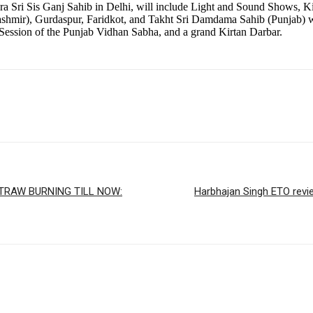
ri Sis Ganj Sahib in Delhi, will include Light and Sound Shows, Kirta
ashmir), Gurdaspur, Faridkot, and Takht Sri Damdama Sahib (Punjab) 
Session of the Punjab Vidhan Sabha, and a grand Kirtan Darbar.
TRAW BURNING TILL NOW:
Harbhajan Singh ETO revi