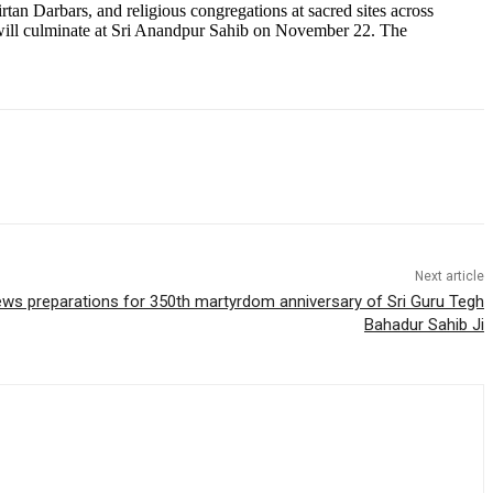
n Darbars, and religious congregations at sacred sites across
will culminate at Sri Anandpur Sahib on November 22. The
Next article
ews preparations for 350th martyrdom anniversary of Sri Guru Tegh
Bahadur Sahib Ji