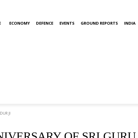
E
ECONOMY
DEFENCE
EVENTS
GROUND REPORTS
INDIA
UR JI
IVERSARY OF SRI GURU