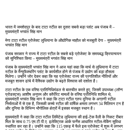
भारत में जमशेदपुर के बाद टाटा स्टील का दूसरा सबसे बड़ा प्लांट अब पंजाब में –
मुख्यमंत्री भगवंत सिंह मान
मेगा टाटा स्टील प्रोजेक्ट लुधियाना के औद्योगिक माहौल को मजबूती देगा – मुख्यमंत्री
भगवंत सिंह मान
पंजाब सरकार ने राज्य में टाटा स्टील के सबसे बड़े प्रोजेक्ट के समयबद्ध क्रियान्वयन
को सुनिश्चित किया – मुख्यमंत्री भगवंत सिंह मान
पंजाब के मुख्यमंत्री भगवंत सिंह मान ने आज यहां कहा कि मार्च से लुधियाना में टाटा
स्टील के मैन्युफैक्चरिंग प्लांट के कार्यशील होने से पंजाब में उद्योग को बड़ा हौसला
मिलेगा। उन्होंने जोर देकर कहा कि यह प्रोजेक्ट राज्य की प्रगतिशील नीतियों और
मजबूत शासन ढांचे में वैश्विक उद्योग के बढ़ते विश्वास को दर्शाता है।
टाटा स्टील के एक वरिष्ठ प्रतिनिधिमंडल से बातचीत करते हुए, जिसमें उपाध्यक्ष (लॉन्ग
प्रोडक्ट्स) आशीष अनुपम और कॉर्पोरेट मामलों के वरिष्ठ प्रतिनिधि शामिल थे,
मुख्यमंत्री भगवंत सिंह मान ने कहा कि टाटा स्टील ग्रुप दुनिया के अग्रणी स्टील
निर्माताओं में से एक है, जिसकी कच्चे स्टील की वार्षिक क्षमता लगभग 34 मिलियन टन है
और दुनिया के विभिन्न भौगोलिक क्षेत्रों में इसका मजबूत स्थान है।
मुख्यमंत्री ने कहा कि टाटा स्टील लिमिटेड लुधियाना की हाई-टेक वैली के निकट रीबार
मिल के साथ 0.75 एम.टी.पी.ए. इलेक्ट्रिक आर्क फर्नेस आधारित स्टील-मेकिंग सुविधा
स्थापित कर रहा है। उन्होंने कहा कि 115 एकड़ में फैले इस प्रोजेक्ट में शुरू में लगभग