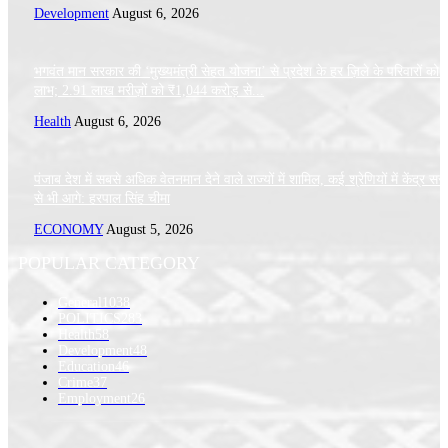
Development
August 6, 2026
भगवंत मान सरकार की ‘मुख्यमंत्री सेहत योजना’ से प्रदेश के हर ज़िले के परिवारों को 
लाभ; 2.91 लाख मरीज़ों को ₹1,044 करोड़ से...
Health
August 6, 2026
पंजाब देश में सबसे अधिक वेतनमान देने वाले राज्यों में शामिल, कई श्रेणियों में केंद्र स
से भी आगे: हरपाल सिंह चीमा
ECONOMY
August 5, 2026
POPULAR CATEGORY
General
1038
POLITICS
283
Health
58
Development
48
Education
46
Crime
37
Employment
26