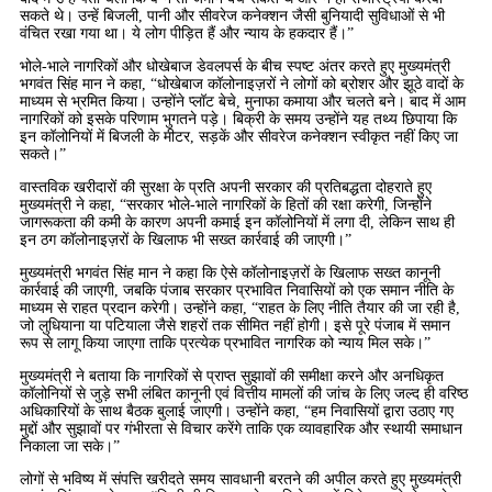
सकते थे। उन्हें बिजली, पानी और सीवरेज कनेक्शन जैसी बुनियादी सुविधाओं से भी
वंचित रखा गया था। ये लोग पीड़ित हैं और न्याय के हकदार हैं।”
भोले-भाले नागरिकों और धोखेबाज डेवलपर्स के बीच स्पष्ट अंतर करते हुए मुख्यमंत्री
भगवंत सिंह मान ने कहा, “धोखेबाज कॉलोनाइज़रों ने लोगों को ब्रोशर और झूठे वादों के
माध्यम से भ्रमित किया। उन्होंने प्लॉट बेचे, मुनाफा कमाया और चलते बने। बाद में आम
नागरिकों को इसके परिणाम भुगतने पड़े। बिक्री के समय उन्होंने यह तथ्य छिपाया कि
इन कॉलोनियों में बिजली के मीटर, सड़कें और सीवरेज कनेक्शन स्वीकृत नहीं किए जा
सकते।”
वास्तविक खरीदारों की सुरक्षा के प्रति अपनी सरकार की प्रतिबद्धता दोहराते हुए
मुख्यमंत्री ने कहा, “सरकार भोले-भाले नागरिकों के हितों की रक्षा करेगी, जिन्होंने
जागरूकता की कमी के कारण अपनी कमाई इन कॉलोनियों में लगा दी, लेकिन साथ ही
इन ठग कॉलोनाइज़रों के खिलाफ भी सख्त कार्रवाई की जाएगी।”
मुख्यमंत्री भगवंत सिंह मान ने कहा कि ऐसे कॉलोनाइज़रों के खिलाफ सख्त कानूनी
कार्रवाई की जाएगी, जबकि पंजाब सरकार प्रभावित निवासियों को एक समान नीति के
माध्यम से राहत प्रदान करेगी। उन्होंने कहा, “राहत के लिए नीति तैयार की जा रही है,
जो लुधियाना या पटियाला जैसे शहरों तक सीमित नहीं होगी। इसे पूरे पंजाब में समान
रूप से लागू किया जाएगा ताकि प्रत्येक प्रभावित नागरिक को न्याय मिल सके।”
मुख्यमंत्री ने बताया कि नागरिकों से प्राप्त सुझावों की समीक्षा करने और अनधिकृत
कॉलोनियों से जुड़े सभी लंबित कानूनी एवं वित्तीय मामलों की जांच के लिए जल्द ही वरिष्ठ
अधिकारियों के साथ बैठक बुलाई जाएगी। उन्होंने कहा, “हम निवासियों द्वारा उठाए गए
मुद्दों और सुझावों पर गंभीरता से विचार करेंगे ताकि एक व्यावहारिक और स्थायी समाधान
निकाला जा सके।”
लोगों से भविष्य में संपत्ति खरीदते समय सावधानी बरतने की अपील करते हुए मुख्यमंत्री