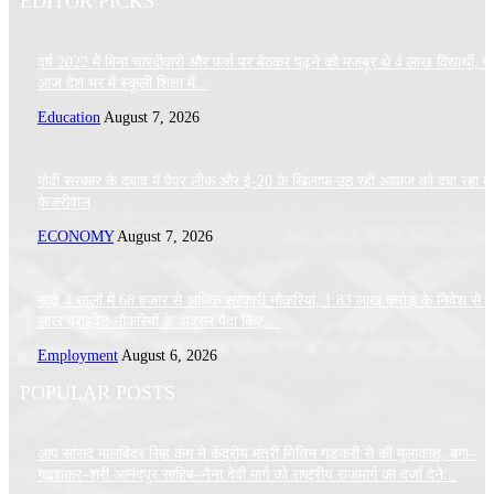
EDITOR PICKS
वर्ष 2022 में बिना चारदीवारी और फर्श पर बैठकर पढ़ने को मजबूर थे 4 लाख विद्यार्थी, पर
आज देश भर में स्कूली शिक्षा में...
Education
August 7, 2026
मोदी सरकार के दबाव में पेपर लीक और ई-20 के खिलाफ उठ रही आवाज को दबा रहा मे
केजरीवाल
ECONOMY
August 7, 2026
साढ़े 4 सालों में 68 हजार से अधिक सरकारी नौकरियां, 1.83 लाख करोड़ के निवेश से 
लाख प्राइवेट नौकरियों के अवसर पैदा किए:...
Employment
August 6, 2026
POPULAR POSTS
आप सांसद मालविंदर सिंह कंग ने केंद्रीय मंत्री नितिन गडकरी से की मुलाकात, बंगा–
गढ़शंकर–श्री आनंदपुर साहिब–नैना देवी मार्ग को राष्ट्रीय राजमार्ग का दर्जा देने...