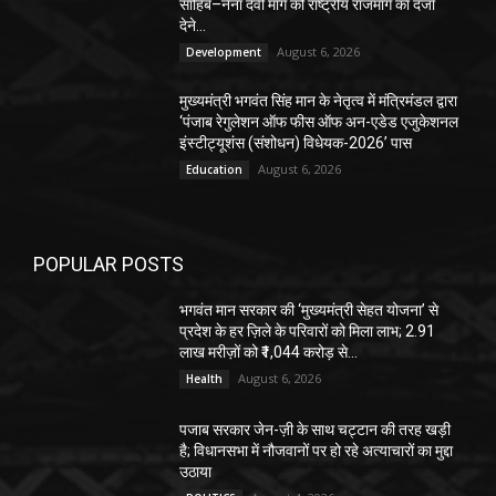
साहिब–नैना देवी मार्ग को राष्ट्रीय राजमार्ग का दर्जा
देने...
August 6, 2026
Development
मुख्यमंत्री भगवंत सिंह मान के नेतृत्व में मंत्रिमंडल द्वारा
‘पंजाब रेगुलेशन ऑफ फीस ऑफ अन-एडेड एजुकेशनल
इंस्टीट्यूशंस (संशोधन) विधेयक-2026’ पास
August 6, 2026
Education
POPULAR POSTS
भगवंत मान सरकार की ‘मुख्यमंत्री सेहत योजना’ से
प्रदेश के हर ज़िले के परिवारों को मिला लाभ; 2.91
लाख मरीज़ों को ₹1,044 करोड़ से...
August 6, 2026
Health
पजाब सरकार जेन-ज़ी के साथ चट्टान की तरह खड़ी
है; विधानसभा में नौजवानों पर हो रहे अत्याचारों का मुद्दा
उठाया