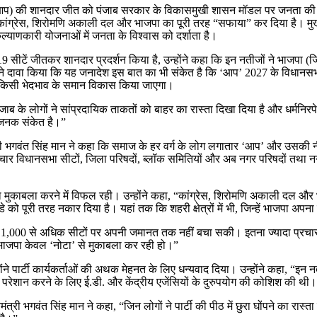
ार्टी (आप) की शानदार जीत को पंजाब सरकार के विकासमुखी शासन मॉडल पर जनता 
कांग्रेस, शिरोमणि अकाली दल और भाजपा का पूरी तरह “सफाया” कर दिया है। मुख्यमं
्याणकारी योजनाओं में जनता के विश्वास को दर्शाता है।
ं से 19 सीटें जीतकर शानदार प्रदर्शन किया है, उन्होंने कहा कि इन नतीजों ने भाजपा (
री ने दावा किया कि यह जनादेश इस बात का भी संकेत है कि ‘आप’ 2027 के विधानसभ
िना किसी भेदभाव के समान विकास किया जाएगा।
पंजाब के लोगों ने सांप्रदायिक ताकतों को बाहर का रास्ता दिखा दिया है और धर्मनिरप
ाहजनक संकेत है।”
यमंत्री भगवंत सिंह मान ने कहा कि समाज के हर वर्ग के लोग लगातार ‘आप’ और उसकी नी
र विधानसभा सीटों, जिला परिषदों, ब्लॉक समितियों और अब नगर परिषदों तथा नगर
ा मुकाबला करने में विफल रही। उन्होंने कहा, “कांग्रेस, शिरोमणि अकाली दल और भा
ो पूरी तरह नकार दिया है। यहां तक कि शहरी क्षेत्रों में भी, जिन्हें भाजपा अपना 
जपा 1,000 से अधिक सीटों पर अपनी जमानत तक नहीं बचा सकी। इतना ज्यादा प्रचार कर
से भाजपा केवल ‘नोटा’ से मुकाबला कर रही हो।”
्होंने पार्टी कार्यकर्ताओं की अथक मेहनत के लिए धन्यवाद दिया। उन्होंने कहा, “इ
 को परेशान करने के लिए ई.डी. और केंद्रीय एजेंसियों के दुरुपयोग की कोशिश की थी
यमंत्री भगवंत सिंह मान ने कहा, “जिन लोगों ने पार्टी की पीठ में छुरा घोंपने का रास