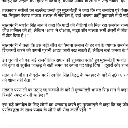
चाहिए कि उन्होंने क्या हासिल किया है, क्योंकि पंजाब के लोगों ने उन्हें नकार दिया
हल्कावार नतीजों का उल्लेख करते हुए मुख्यमंत्री ने कहा कि यह जनादेश पूरे पंजाब 
नव-नियुक्त पंजाब भाजपा अध्यक्ष से संबंधित है, वहां भाजपा कहीं मुकाबले में ही 
मुख्यमंत्री भगवंत सिंह मान ने कहा कि पार्टी की नीतियों को मिल रहा समर्थन राज्य के
जीत हासिल की हो, लेकिन ‘आप’ ने दोआबा, माझा और मालवा सभी क्षेत्रों में जीत द
में वोट दिया है।”
मुख्यमंत्री ने कहा कि इस बड़ी जीत का पैमाना समाज के हर वर्ग के व्यापक समर्
शिकायतें करने की अपनी पुरानी आदत जारी रख सकते हैं, लेकिन उन्हें जनता के फ
इन चुनावों को एक बड़े राजनीतिक सफर की शुरुआत बताते हुए मुख्यमंत्री भगवं
की कृपा से सुनील जाखड़ ने सही समय पर अपना पद छोड़ दिया। दूसरी ओर राजा वड
मतदान के दौरान केंद्रीय मंत्री रवनीत सिंह बिट्टू के व्यवहार के बारे में पूछे ग
को शोभा नहीं देता।”
मतदान प्रणाली पर उठाए गए सवालों के बारे में मुख्यमंत्री भगवंत सिंह मान ने 
स्थिति स्पष्ट करनी चाहिए।”
इस बड़े जनादेश के लिए लोगों का धन्यवाद करते हुए मुख्यमंत्री ने कहा कि यह 
प्रतिबद्धता के साथ पंजाब के लोगों की सेवा करते रहेंगे।”