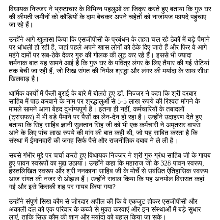
विधायक निज्जर ने भ्रष्टाचार के विभिन्न पहलुओं का जिक्र करते हुए बताया कि गुरु घर
की कीमती जमीनों को कौड़ियों के दाम बेचकर अपने चहेतों को नाजायज फायदे पहुंचाए
जा रहे हैं।
उन्होंने आगे खुलासा किया कि एसजीपीसी के प्रबंधन के तहत चल रहे ठेकों में बड़े पैमाने
पर धांधली हो रही है, जहां पहले अपने खास लोगों को ठेके दिए जाते हैं और फिर वे आगे
महंगे दामों पर सब-ठेके देकर गुरु की गोलक की लूट कर रहे हैं। इससे भी ज्यादा
शर्मनाक बात यह सामने आई है कि गुरु घर के पवित्र लंगर के लिए तैयार की गई रोटियां
तक बेची जा रही हैं, जो सिख संगत की निर्मल श्रद्धा और लंगर की मर्यादा के साथ सीधा
खिलवाड़ है।
धार्मिक कार्यों में फैली बुराई के बारे में बोलते हुए डॉ. निज्जर ने कहा कि श्री दरबार
साहिब में पाठ करवाने के नाम पर श्रद्धालुओं से 5-5 लाख रुपये की रिश्वत मांगने के
मामले सामने आना बेहद दुर्भाग्यपूर्ण है। इतना ही नहीं, कर्मचारियों के तबादलों
(ट्रांसफर) में भी बड़े पैमाने पर पैसों का लेन-देन हो रहा है। उन्होंने उदाहरण देते हुए
बताया कि सिंह साहिब ज्ञानी सुलतान सिंह जी को भी एक कर्मचारी ने अमृतसर वापस
आने के लिए पांच लाख रुपये की मांग की बात कही थी, जो यह साबित करता है कि
संस्था में ईमानदारी की जगह सिर्फ पैसे और राजनीतिक दबाव ने ले ली है।
सबसे गंभीर मुद्दे पर चर्चा करते हुए विधायक निज्जर ने श्री गुरु ग्रंथ साहिब जी के गायब
हुए पावन स्वरूपों का मुद्दा उठाया। उन्होंने कहा कि महाराज जी के 328 पावन स्वरूप,
हस्तलिखित स्वरूप और श्री ननकाना साहिब जी के मोर्चे से संबंधित ऐतिहासिक स्वरूप
आज संगत की नजर से ओझल हैं। उन्होंने सवाल किया कि यह अनमोल विरासत कहां
गई और इसे किसकी शह पर गायब किया गया?
उन्होंने संपूर्ण सिख कौम से जोरदार अपील की कि वे एकजुट होकर एसजीपीसी और
अकाली दल को एक परिवार के कब्जे से मुक्त करवाएं और इन संस्थाओं में बड़े सुधार
लाएं, ताकि सिख कौम की शान और मर्यादा को बहाल किया जा सके।