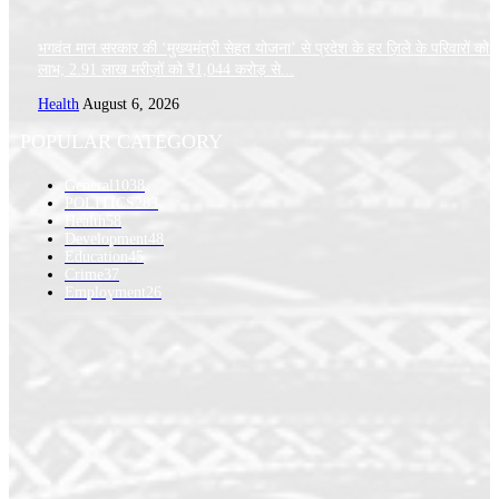
भगवंत मान सरकार की ‘मुख्यमंत्री सेहत योजना’ से प्रदेश के हर ज़िले के परिवारों को 
लाभ; 2.91 लाख मरीज़ों को ₹1,044 करोड़ से...
Health
August 6, 2026
POPULAR CATEGORY
General
1038
POLITICS
283
Health
58
Development
48
Education
45
Crime
37
Employment
26