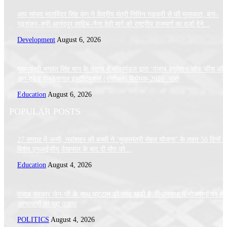
आप सांसद मालविंदर सिंह कंग ने केंद्रीय मंत्री नितिन गडकरी से की मुलाकात, बंगा–
गढ़शंकर–श्री आनंदपुर साहिब–नैना देवी मार्ग को राष्ट्रीय राजमार्ग का दर्जा देने...
Development
August 6, 2026
मुख्यमंत्री भगवंत सिंह मान के नेतृत्व में मंत्रिमंडल द्वारा ‘पंजाब रेगुलेशन ऑफ फीस ऑ
अन-एडेड एजुकेशनल इंस्टीट्यूशंस (संशोधन) विधेयक-2026’ पास
Education
August 6, 2026
POPULAR POSTS
27 सप्ताह में जन्मी, नवांशहर की बच्ची ने ‘मुख्यमंत्री सेहत योजना’ के तहत 50 दिनों क
विशेष एनआईसीयू देखभाल के बाद दी मौत को...
Education
August 4, 2026
पजाब सरकार जेन-ज़ी के साथ चट्टान की तरह खड़ी है; विधानसभा में नौजवानों पर हो 
अत्याचारों का मुद्दा उठाया
POLITICS
August 4, 2026