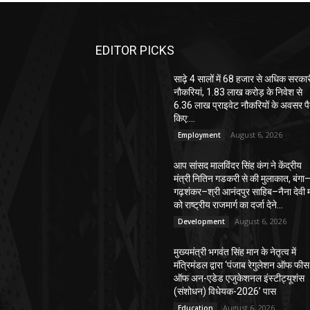
EDITOR PICKS
साढ़े 4 सालों में 68 हजार से अधिक सरका
नौकरियां, 1.83 लाख करोड़ के निवेश से
6.36 लाख प्राइवेट नौकरियों के अवसर पै
किए:...
August 6, 2026
Employment
आप सांसद मालविंदर सिंह कंग ने केंद्रीय
मंत्री नितिन गडकरी से की मुलाकात, बंगा
गढ़शंकर–श्री आनंदपुर साहिब–नैना देवी मा
को राष्ट्रीय राजमार्ग का दर्जा देने...
August 6, 2026
Development
मुख्यमंत्री भगवंत सिंह मान के नेतृत्व में
मंत्रिमंडल द्वारा ‘पंजाब रेगुलेशन ऑफ फीस
ऑफ अन-एडेड एजुकेशनल इंस्टीट्यूशंस
(संशोधन) विधेयक-2026’ पास
August 6, 2026
Education