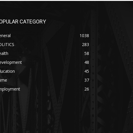
OPULAR CATEGORY
eneral
1038
OLITICS
283
alth
58
evelopment
48
ducation
45
rime
37
mployment
26