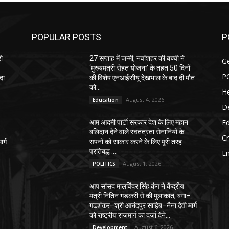
POPULAR POSTS
P
री
27 सप्ताह में जन्मी, नवांशहर की बच्ची ने
G
‘मुख्यमंत्री सेहत योजना’ के तहत 50 दिनों
P
दा
की विशेष एनआईसीयू देखभाल के बाद दी मौत
को...
He
August 4, 2026
Education
D
E
आम आदमी पार्टी सरकार देश के लिए महान
–
बलिदान देने वाले स्वतंत्रता सेनानियों के
C
र्ग
सपनों को साकार करने के लिए पूरी तरह
प्रतिबद्ध :...
E
August 1, 2026
POLITICS
आप सांसद मालविंदर सिंह कंग ने केंद्रीय
मंत्री नितिन गडकरी से की मुलाकात, बंगा–
गढ़शंकर–श्री आनंदपुर साहिब–नैना देवी मार्ग
को राष्ट्रीय राजमार्ग का दर्जा देने...
August 6, 2026
Development