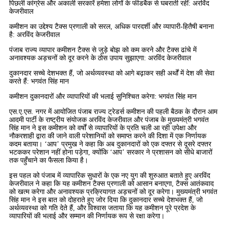
पिछली कांग्रेस और अकाली सरकारें हमेशा लोगों के फीडबैक से घबराती रहीं: अरविंद
केजरीवाल
कमीशन का उद्देश्य टैक्स प्रणाली को सरल, अधिक पारदर्शी और व्यापारी-हितैषी बनाना
है: अरविंद केजरीवाल
पंजाब राज्य व्यापार कमीशन टैक्स से जुड़े बोझ को कम करने और टैक्स ढांचे में
अनावश्यक अड़चनों को दूर करने के ठोस उपाय सुझाएगा: अरविंद केजरीवाल
दुकानदार सच्चे देशभक्त हैं, जो अर्थव्यवस्था को आगे बढ़ाकर सही अर्थों में देश की सेवा
करते हैं: भगवंत सिंह मान
कमीशन दुकानदारों और व्यापारियों की भलाई सुनिश्चित करेगा: भगवंत सिंह मान
एस.ए.एस. नगर में आयोजित पंजाब राज्य ट्रेडर्स कमीशन की पहली बैठक के दौरान आम
आदमी पार्टी के राष्ट्रीय संयोजक अरविंद केजरीवाल और पंजाब के मुख्यमंत्री भगवंत
सिंह मान ने इस कमीशन को वर्षों से व्यापारियों के प्रति चली आ रही उपेक्षा और
नौकरशाही द्वारा की जाने वाली परेशानियों को समाप्त करने की दिशा में एक निर्णायक
कदम बताया। ‘आप’ प्रमुख ने कहा कि अब दुकानदारों को एक दफ्तर से दूसरे दफ्तर
भटककर परेशान नहीं होना पड़ेगा, क्योंकि ‘आप’ सरकार ने प्रशासन को सीधे बाजारों
तक पहुँचाने का फैसला किया है।
इस पहल को पंजाब में व्यापारिक सुधारों के एक नए युग की शुरुआत बताते हुए अरविंद
केजरीवाल ने कहा कि यह कमीशन टैक्स प्रणाली को आसान बनाएगा, टैक्स आतंकवाद
को खत्म करेगा और अनावश्यक प्रक्रियागत अड़चनों को दूर करेगा। मुख्यमंत्री भगवंत
सिंह मान ने इस बात को दोहराते हुए जोर दिया कि दुकानदार सच्चे देशभक्त हैं, जो
अर्थव्यवस्था को गति देते हैं, और विश्वास जताया कि यह कमीशन पूरे प्रदेश के
व्यापारियों की भलाई और सम्मान की निर्णायक रूप से रक्षा करेगा।