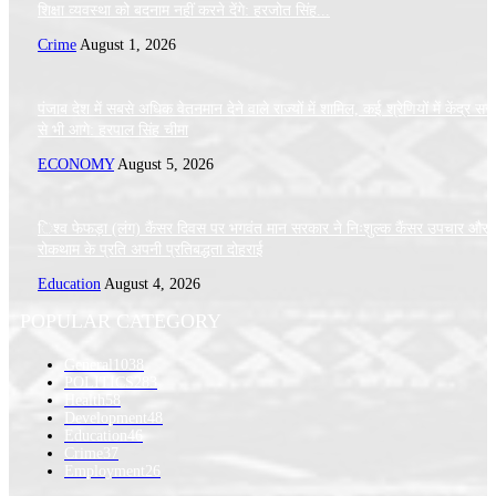
शिक्षा व्यवस्था को बदनाम नहीं करने देंगे: हरजोत सिंह...
Crime
August 1, 2026
पंजाब देश में सबसे अधिक वेतनमान देने वाले राज्यों में शामिल, कई श्रेणियों में केंद्र स
से भी आगे: हरपाल सिंह चीमा
ECONOMY
August 5, 2026
िश्व फेफड़ा (लंग) कैंसर दिवस पर भगवंत मान सरकार ने निःशुल्क कैंसर उपचार और
रोकथाम के प्रति अपनी प्रतिबद्धता दोहराई
Education
August 4, 2026
POPULAR CATEGORY
General
1038
POLITICS
283
Health
58
Development
48
Education
46
Crime
37
Employment
26