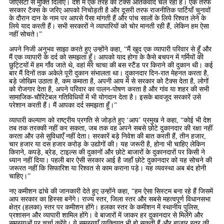
जीएसटी से मुक्ति दिलाएँ। देश में एक तरह का टैक्स आतंकवाद चल रहा है। एक तरफ
सरकार टैक्स के जरिए आपको निचोड़ती है और दूसरी तरफ राजनीतिक पार्टियाँ चुनावों
के दौरान दान के नाम पर आपसे पैसा मांगती हैं और पांच सालों के लिये रिश्वत लेने के
लिये याद करती हैं। सभी सरकारों ने व्यापारियों को चोर मानती रही हैं, लेकिन हम ऐसा
नहीं सोचते।”
अपने निजी अनुभव साझा करते हुए उन्होंने कहा, “मैं खुद एक व्यापारी परिवार से हूँ और
मैं एक व्यापारी के दर्द को समझता हूँ। आपको याद होगा के कैसे बचपन में गर्मियों की
छुट्टियों में हम गाँव जाते थे, वहां मेरे चाचा की बस स्टैंड पर किराने की दुकान थी। कई
बार मैं दिनों तक अकेले पूरी दुकान संभालता था। दुकानदार दिन-रात मेहनत करता है,
बड़े जोखिम उठाता है, कम कमाता है, अपनी आय में से सरकार को टैक्स देता है, लोगों
को रोजगार देता है, अपने परिवार का पालन-पोषण करता है और गांव या शहर की सभी
सामाजिक-चौरिटेबल गतिविधियों में भी योगदान देता है। इसके बावजूद सरकारें उसे
परेशान करती हैं। मैं आपका दर्द समझता हूँ।”
व्यापारी कल्याण को राष्ट्रीय प्रगति से जोड़ते हुए ‘आप’ प्रमुख ने कहा, “कोई भी देश
तब तक तरक्की नहीं कर सकता, जब तक वह अपने सबसे छोटे दुकानदार की रक्षा नहीं
करता और उसे सुविधाएँ नहीं देता। सरकारें बड़े निवेश की बात करती हैं, तीन हजार,
चार हजार या दस हजार करोड़ के उद्योगों की। यह जरूरी है, होना भी चाहिए लेकिन
किराने, कपड़े, ब्रेड, टाइल्स की दुकानों और छोटे बाजारों के दुकानदारों पर किसी ने
ध्यान नहीं दिया। पहली बार ऐसी सरकार आई है जहाँ छोटे दुकानदार को यह सोचने की
जरूरत नहीं कि सिफारिश या रिश्वत से काम कराना पड़े। यह व्यवस्था अब बंद होनी
चाहिए।”
नए कमीशन ढांचे की जानकारी देते हुए उन्होंने कहा, “हम ऐसा सिस्टम बना रहे हैं जिसमें
आप सरकार का हिस्सा बनेंगे। राज्य स्तर, जिला स्तर और सबसे महत्वपूर्ण विधानसभा
क्षेत्र (हलका) स्तर पर कमीशन होंगे। हलका स्तर के कमीशन में स्थानीय पुलिस,
प्रशासन और व्यापारी शामिल होंगे। वे बाजारों में जाकर हर दुकानदार से मिलेंगे और
समस्याओं पर चर्चा करेंगे। ये समस्याएँ व्यक्तिगत भी हो सकती हैं और बाजार स्तर की