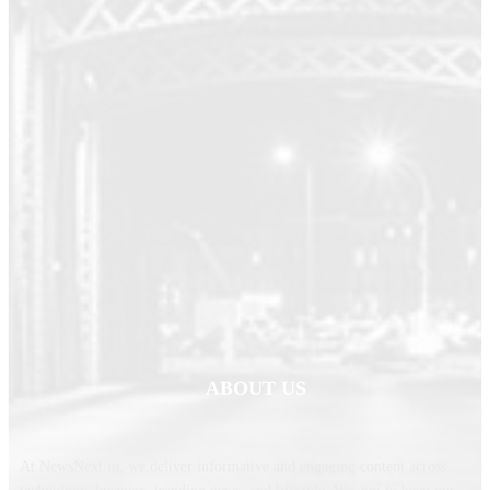
ABOUT US
At NewsNext.in, we deliver informative and engaging content across