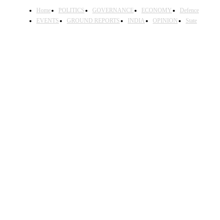
Home
POLITICS
GOVERNANCE
ECONOMY
Defence
EVENTS
GROUND REPORTS
INDIA
OPINION
State