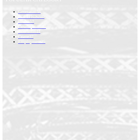
General
1038
POLITICS
280
Health
57
Development
47
Education
44
Crime
37
Employment
25