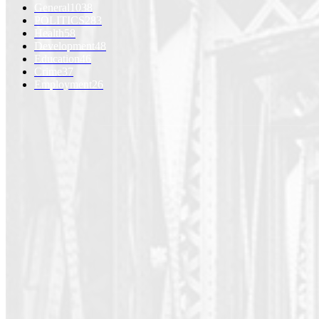
General
1038
POLITICS
283
Health
58
Development
48
Education
46
Crime
37
Employment
26