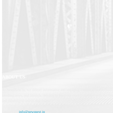
ABOUT US
At NewsNext.in, we deliver informative and engaging content across technolo
trending news, and lifestyle. We aim to keep our readers updated with the lat
and meaningful stories that matter.
Contact us:
info@newsnext.in