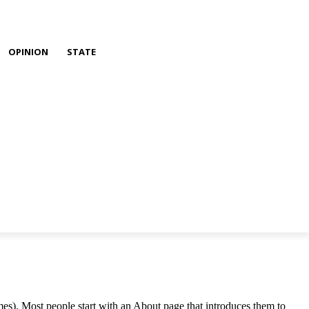
OPINION
STATE
emes). Most people start with an About page that introduces them to