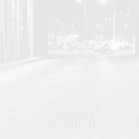
gy, business,
est developments