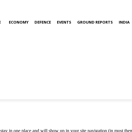
E
ECONOMY
DEFENCE
EVENTS
GROUND REPORTS
INDIA
ll stay in one place and will show up in your site navigation (in most th