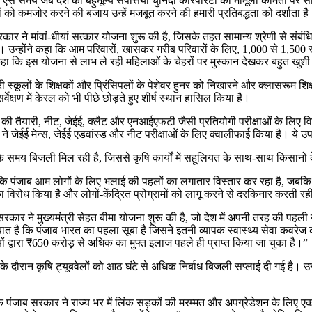
े समय जब देश की बहुमूल्य संपत्तियां चुनिंदा कारपोरेटों को मामूली कीमतों पर सौ
 को कमजोर करने की बजाय उन्हें मजबूत करने की हमारी प्रतिबद्धता को दर्शाता है
रकार ने मांवां-धीयां सत्कार योजना शुरू की है, जिसके तहत सामान्य श्रेणी से 
ैं। उन्होंने कहा कि आम परिवारों, खासकर गरीब परिवारों के लिए, 1,000 से 1,500
ंने कहा कि इस योजना से लाभ ले रही महिलाओं के चेहरों पर मुस्कान देखकर बहुत खुशी
 स्कूलों के शिक्षकों और प्रिंसिपलों के पेशेवर हुनर को निखारने और क्लासरूम शिक्ष
र्वेक्षण में केरल को भी पीछे छोड़ते हुए शीर्ष स्थान हासिल किया है।
 की तैयारी, नीट, जेईई, क्लैट और एनआईएफटी जैसी प्रतियोगी परीक्षाओं के लिए विशे
ईई मेन्स, जेईई एडवांस्ड और नीट परीक्षाओं के लिए क्वालीफाई किया है। ये उपलब्धियां 
 के समय बिजली मिल रही है, जिससे कृषि कार्यों में सहूलियत के साथ-साथ किसानों क
 कि पंजाब आम लोगों के लिए भलाई की पहलों का लगातार विस्तार कर रहा है, जबकि स
 का विरोध किया है और लोगों-केंद्रित प्रोग्रामों को लागू करने से दरकिनार करती रही
जाब सरकार ने मुख्यमंत्री सेहत बीमा योजना शुरू की है, जो देश में अपनी तरह की
 बात है कि पंजाब भारत का पहला सूबा है जिसने इतनी व्यापक स्वास्थ्य सेवा कव
ं द्वारा ₹650 करोड़ से अधिक का मुफ्त इलाज पहले ही प्राप्त किया जा चुका है।”
जन के दौरान कृषि ट्यूबवेलों को आठ घंटे से अधिक निर्बाध बिजली सप्लाई दी गई 
कहा कि पंजाब सरकार ने राज्य भर में लिंक सड़कों की मरम्मत और अपग्रेडेशन के लिए 