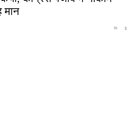
ह मान
55
0