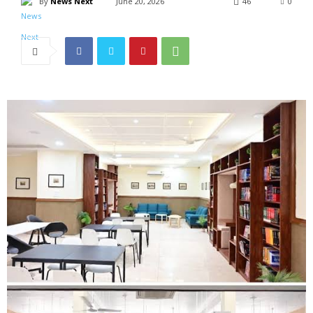
By
News Next
June 20, 2026
46
0