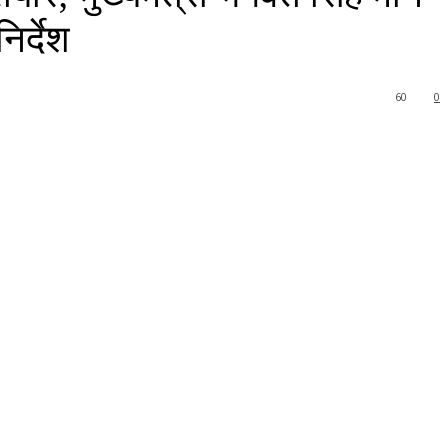
िर्देश
60
0