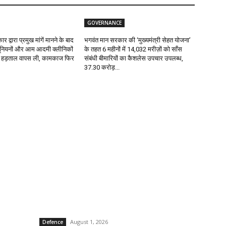
GOVERNANCE
द्वारा प्रमुख मांगें मानने के बाद
भगवंत मान सरकार की ‘मुख्यमंत्री सेहत योजना’
नियनों और आम आदमी क्लीनिकों
के तहत 6 महीनों में 14,032 मरीज़ों को साँस
 ने हड़ताल वापस ली, कामकाज फिर
संबंधी बीमारियों का कैशलेस उपचार उपलब्ध,
₹37.30 करोड़...
POPULAR POSTS
P
लाख
महान शहीद ऊधम सिंह के ‘शहीदी दिवस’ पर मुख्यमंत्री भगवंत सिंह
G
मान की ओर से 107 करोड़ रुपए से अधिक के विकास प्रोजेक्ट
P
सुनाम...
August 1, 2026
Defence
He