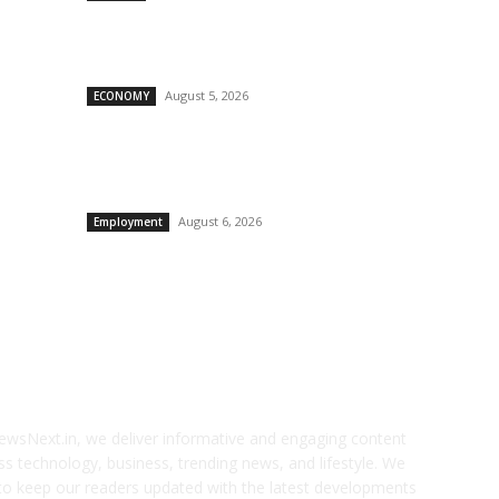
D
े
पंजाब देश में सबसे अधिक वेतनमान देने वाले राज्यों में शामिल, कई
E
ग
श्रेणियों में केंद्र सरकार से भी आगे: हरपाल सिंह चीमा
C
August 5, 2026
ECONOMY
E
साढ़े 4 सालों में 68 हजार से अधिक सरकारी नौकरियां, 1.83 लाख
करोड़ के निवेश से 6.36 लाख प्राइवेट नौकरियों के अवसर पैदा
किए:...
August 6, 2026
Employment
OUT US
F
ewsNext.in, we deliver informative and engaging content
ss technology, business, trending news, and lifestyle. We
to keep our readers updated with the latest developments