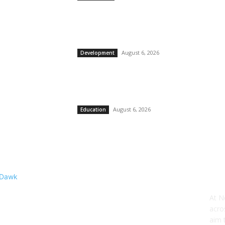
आप सांसद मालविंदर सिंह कंग ने केंद्रीय मंत्री नितिन गडकरी स
की मुलाकात, बंगा–गढ़शंकर–श्री आनंदपुर साहिब–नैना देवी मार्
को राष्ट्रीय राजमार्ग का दर्जा देने...
August 6, 2026
Development
मुख्यमंत्री भगवंत सिंह मान के नेतृत्व में मंत्रिमंडल द्वारा ‘पंजाब
रेगुलेशन ऑफ फीस ऑफ अन-एडेड एजुकेशनल इंस्टीट्यूशंस
(संशोधन) विधेयक-2026’ पास
August 6, 2026
Education
AB
At N
acro
aim 