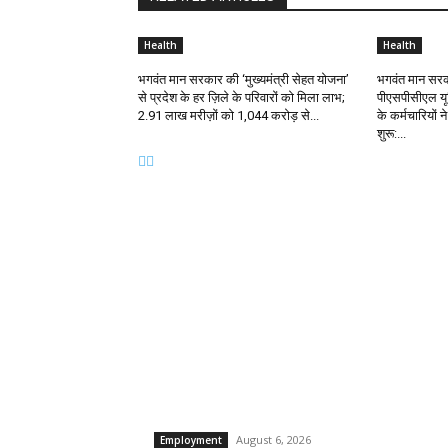
Health
Health
भगवंत मान सरकार की ‘मुख्यमंत्री सेहत योजना’
भगवंत मान सरकार 
से प्रदेश के हर ज़िले के परिवारों को मिला लाभ;
पीएसपीसीएल यू
2.91 लाख मरीज़ों को ₹1,044 करोड़ से...
के कर्मचारियों
शुरू:...
EDITOR PICKS
साढ़े 4 सालों में 68 हजार से अधिक सरकारी नौकरियां, 1.83 
करोड़ के निवेश से 6.36 लाख प्राइवेट नौकरियों के अवसर पैदा
किए:...
August 6, 2026
Employment