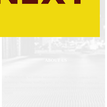
ABOUT US
At NewsNext.in, we deliver informative and engaging content across
technology, business, trending news, and lifestyle. We aim to keep our
readers updated with the latest developments and meaningful stories that
matter.