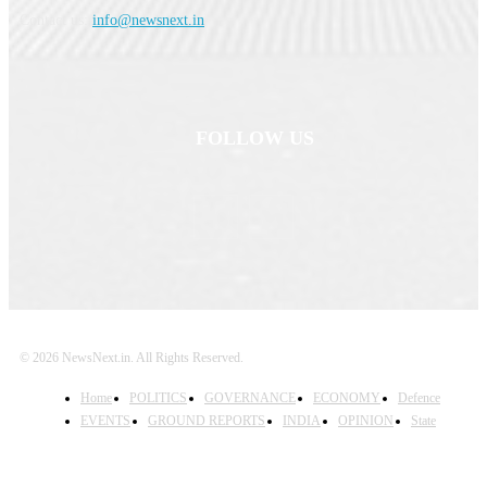
Contact us:
info@newsnext.in
FOLLOW US
© 2026 NewsNext.in. All Rights Reserved.
Home
POLITICS
GOVERNANCE
ECONOMY
Defence
EVENTS
GROUND REPORTS
INDIA
OPINION
State