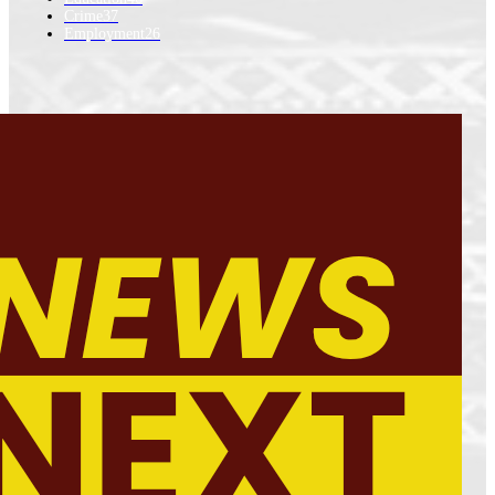
Crime
37
Employment
26