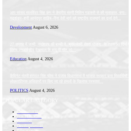
आप सांसद मालविंदर सिंह कंग ने केंद्रीय मंत्री नितिन गडकरी से की मुलाकात, बंगा–
गढ़शंकर–श्री आनंदपुर साहिब–नैना देवी मार्ग को राष्ट्रीय राजमार्ग का दर्जा देने...
Development
August 6, 2026
27 सप्ताह में जन्मी, नवांशहर की बच्ची ने ‘मुख्यमंत्री सेहत योजना’ के तहत 50 दिनों क
विशेष एनआईसीयू देखभाल के बाद दी मौत को...
Education
August 4, 2026
कैबिनेट मंत्री हरपाल सिंह चीमा ने पंजाब विधानसभा में भाजपा सरकार द्वारा विद्यार्थियों 
लोकतांत्रिक अधिकारों पर किए जा रहे हमलों के खिलाफ प्रस्ताव...
POLITICS
August 4, 2026
POPULAR CATEGORY
General
1038
POLITICS
283
Health
58
Development
48
Education
46